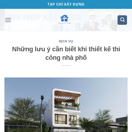
Bỏ
TẠP CHÍ XÂY DỰNG
qua
nội
dung
DỊCH VỤ
Những lưu ý cần biết khi thiết kế thi
công nhà phố