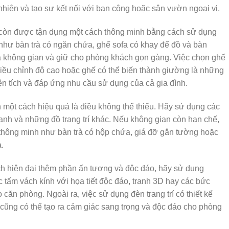
hiên và tạo sự kết nối với ban công hoặc sân vườn ngoại vi.
 còn được tận dụng một cách thông minh bằng cách sử dụng
 như bàn trà có ngăn chứa, ghế sofa có khay để đồ và bàn
óa không gian và giữ cho phòng khách gọn gàng. Việc chọn ghế
ể điều chỉnh độ cao hoặc ghế có thể biến thành giường là những
ện tích và đáp ứng nhu cầu sử dụng của cả gia đình.
 một cách hiệu quả là điều không thể thiếu. Hãy sử dụng các
ranh và những đồ trang trí khác. Nếu không gian còn hạn chế,
 thông minh như bàn trà có hộp chứa, giá đỡ gắn tường hoặc
.
h hiện đại thêm phần ấn tượng và độc đáo, hãy sử dụng
Các tấm vách kính với họa tiết độc đáo, tranh 3D hay các bức
 căn phòng. Ngoài ra, việc sử dụng đèn trang trí có thiết kế
cũng có thể tạo ra cảm giác sang trọng và độc đáo cho phòng