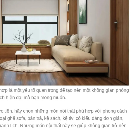
hợp là một yếu tố quan trọng để tạo nên một không gian phòng
ch hiện đại mà bạn mong muốn.
ớc tiên, hãy chọn những món nội thất phù hợp với phong cách
oại ghế sofa, bàn trà, kệ sách, kệ tivi có kiểu dáng đơn giản,
anh lịch. Những món nội thất này sẽ giúp không gian trở nên